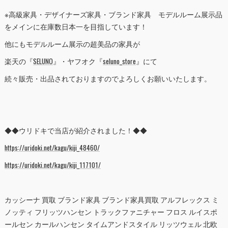
※高級家具・デザイナーズ家具・ブランド家具 モデルルーム展示品
をメインに在庫数日本一を目指しています！
他にもモデルルーム展示の超美品の家具が
楽天の『
SELUNO
』・ヤフオク『
seluno_store
』にて
続々販売・出品されておりますのでよろしくお願いいたします。
◆◆ウリドキで当店が紹介されました！◆◆
https://uridoki.net/kagu/kiji_48460/
https://uridoki.net/kagu/kiji_117101/
カッシーナ 買取 ブランド家具 ブランド家具買取 アルフレックス ミ
ノッティ フリッツハンセン トラックファニチャー フロス ルイスポ
ールセン カールハンセン タイムアンドスタイル リッツウェル 北欧