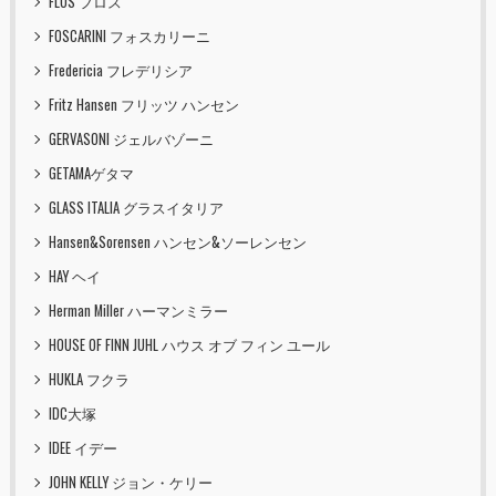
FLOS フロス
FOSCARINI フォスカリーニ
Fredericia フレデリシア
Fritz Hansen フリッツ ハンセン
GERVASONI ジェルバゾーニ
GETAMAゲタマ
GLASS ITALIA グラスイタリア
Hansen&Sorensen ハンセン&ソーレンセン
HAY ヘイ
Herman Miller ハーマンミラー
HOUSE OF FINN JUHL ハウス オブ フィン ユール
HUKLA フクラ
IDC大塚
IDEE イデー
JOHN KELLY ジョン・ケリー